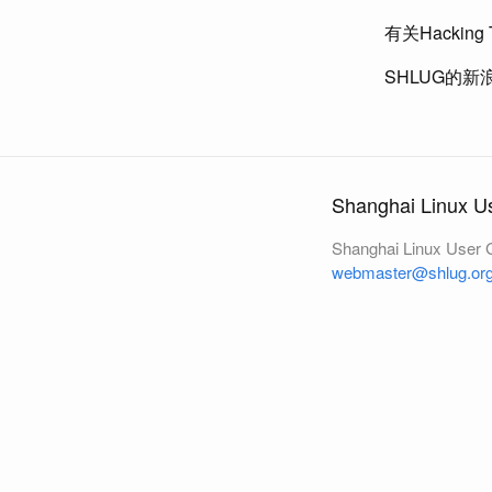
有关Hackin
SHLUG的
Shanghai Linux U
Shanghai Linux User 
webmaster@shlug.or