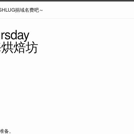
SHLUG捐域名费吧～
rsday
上海烘焙坊
准备。