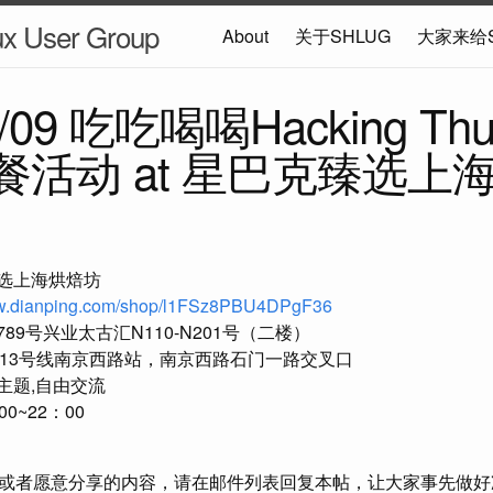
ux User Group
About
关于SHLUG
大家来给
7/09 吃吃喝喝Hacking Thu
t聚餐活动 at 星巴克臻选
选上海烘焙坊
ww.dianping.com/shop/l1FSz8PBU4DPgF36
89号兴业太古汇N110-N201号（二楼）
2/13号线南京西路站，南京西路石门一路交叉口
主题,自由交流
0~22：00
或者愿意分享的内容，请在邮件列表回复本帖，让大家事先做好