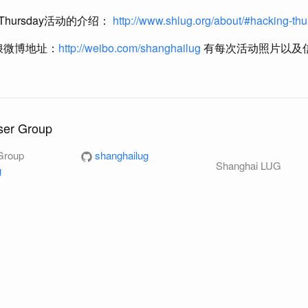
g Thursday活动的介绍：
http://www.shlug.org/about/#hacking-th
新浪微博地址：
http://weibo.com/shanghailug
有每次活动照片以及
ser Group
Group
shanghailug
Shanghai LUG
g