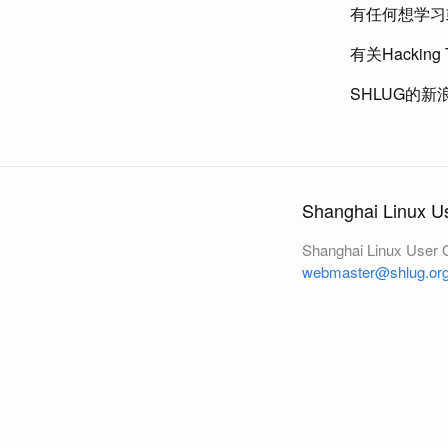
有任何想学习
有关Hackin
SHLUG的
Shanghai Linux U
Shanghai Linux User 
webmaster@shlug.or