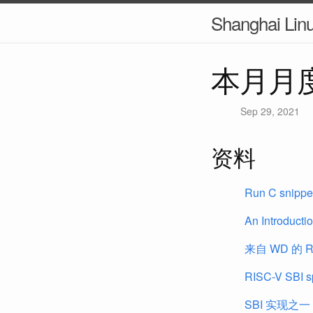
Shanghai Lin
本月月
Sep 29, 2021
资料
Run C snippet
An Introducti
来自 WD 的 
RISC-V SBI sp
SBI 实现之一 